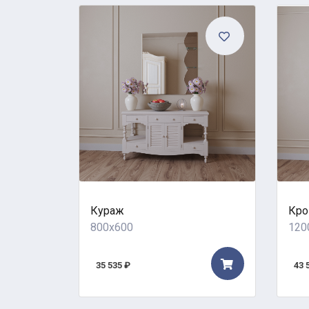
Кураж
Кро
800x600
120
35 535 ₽
43 