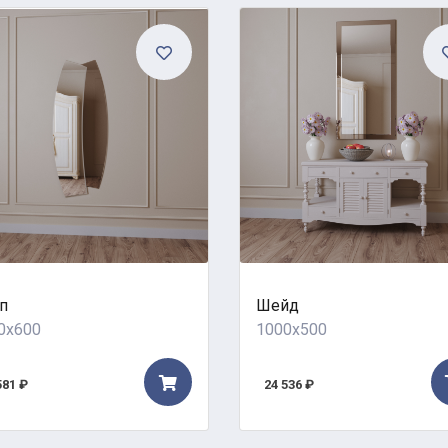
п
Шейд
0x600
1000x500
581 ₽
24 536 ₽