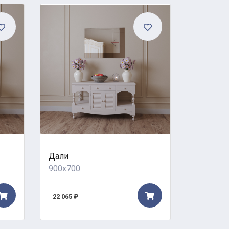
Дали
Амур
900x700
900x700
22 065 ₽
35 287 ₽