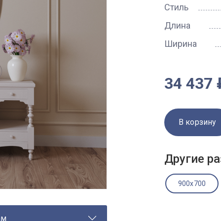
Стиль
Длина
Ширина
34 437 
В корзину
Другие ра
900x700
ам