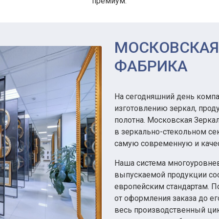
премиум.
МОСКОВСКАЯ
ФАБРИКА
На сегодняшний день компа
изготовлению зеркал, проду
полотна. Московская Зерка
в зеркально-стекольном сек
самую современную и каче
Наша система многоуровнев
выпускаемой продукции со
европейским стандартам. 
от оформления заказа до е
весь производственный ци