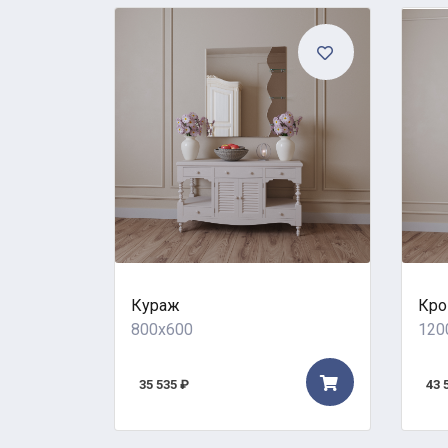
Кураж
Кро
800x600
120
35 535 ₽
43 