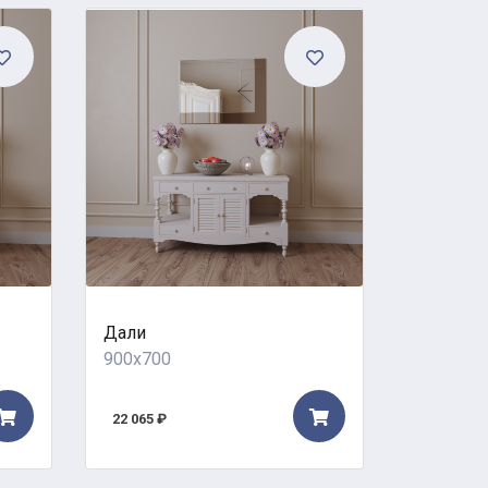
Дали
Кураж
900x700
1000x70
22 065 ₽
42 806 ₽