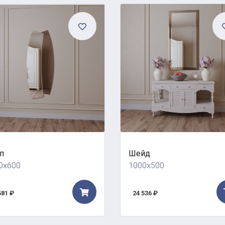
п
Шейд
0x600
1000x500
581 ₽
24 536 ₽