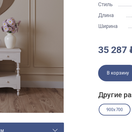
Стиль
Длина
Ширина
35 287 
В корзину
Другие ра
900x700
ам