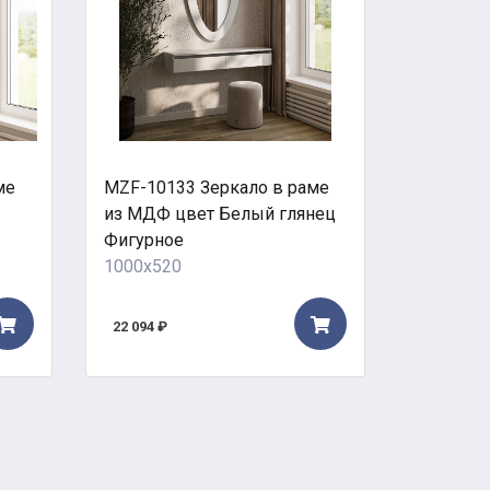
ме
MZF-10133 Зеркало в раме
MZF-100
из МДФ цвет Белый глянец
Silver в
Фигурное
522x522
1000x520
12 355 ₽
22 094 ₽