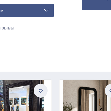
ам
тзывы