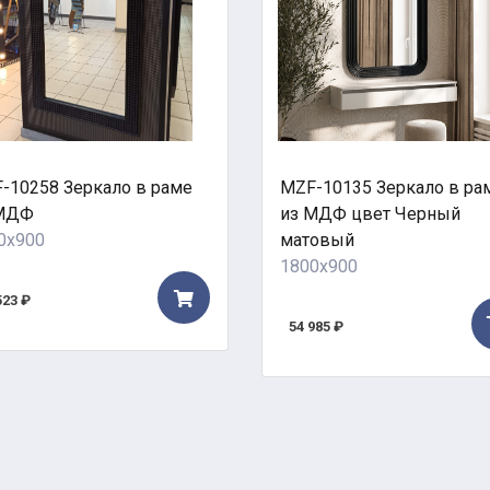
-10258 Зеркало в раме
MZF-10135 Зеркало в ра
МДФ
из МДФ цвет Черный
0x900
матовый
1800x900
523 ₽
54 985 ₽