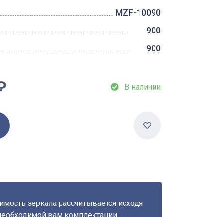
MZF-10090
900
900
₽
В наличии
имость зеркала рассчитывается исходя
необходимой вам комплектации.