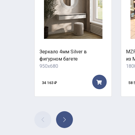
Зеркало 4мм Silver в
MZF
фигурном багете
из 
950x680
180
34 163 ₽
58 