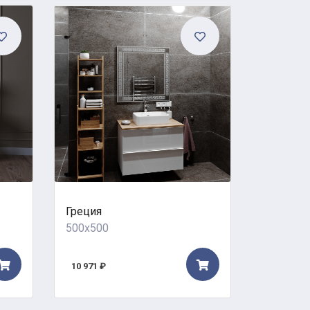
Греция
Сиртаки
500x500
500x500
10 971 ₽
13 400 ₽