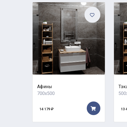
Афины
Тэк
700x500
500
14 179 ₽
13 