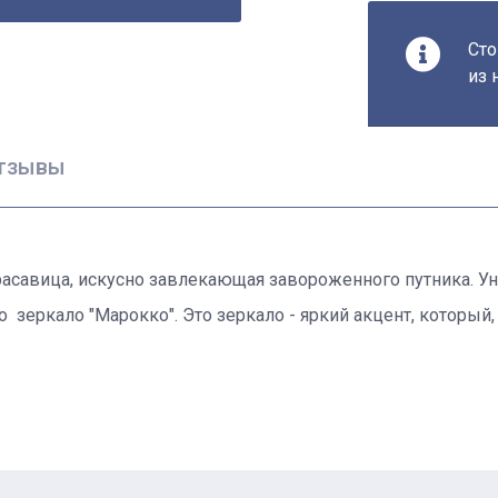
Сто
из 
тзывы
асавица, искусно завлекающая завороженного путника. Ун
зеркало "Марокко". Это зеркало - яркий акцент, который,