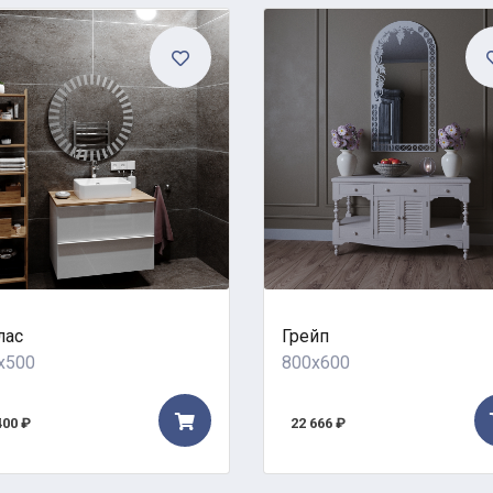
лас
Грейп
x500
800x600
400 ₽
22 666 ₽