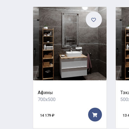
Афины
Тэк
700x500
500
14 179 ₽
13 