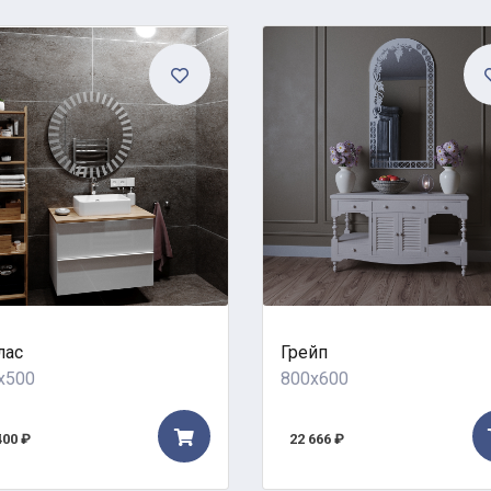
лас
Грейп
x500
800x600
400 ₽
22 666 ₽