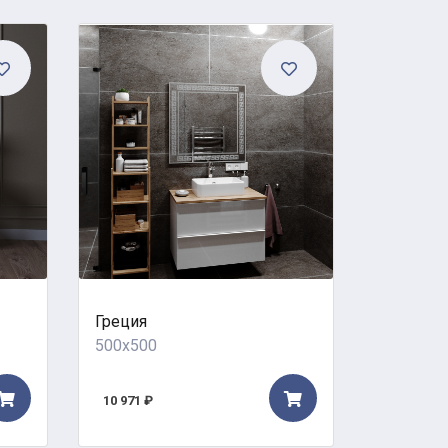
Греция
Сиртаки
500x500
500x500
10 971 ₽
13 400 ₽