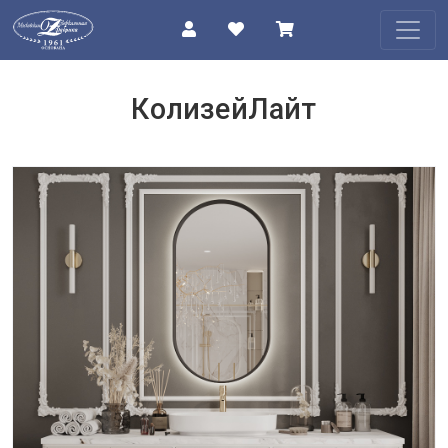
КАТАЛОГ
КолизейЛайт
О
КОМПАНИИ
ПРОЕКТЫ
КОНТАКТЫ