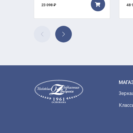
23 098 ₽
48 
МАГА
Зерка
Класс