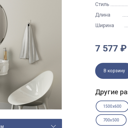
Стиль
Длина
Ширина
7 577 ₽
В корзину
Другие ра
1500x600
700x500
ам