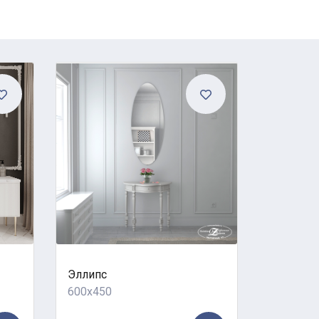
Эллипс
Амбер
600x450
900x700