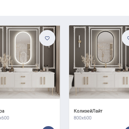
ра
КолизейЛайт
x600
800x600