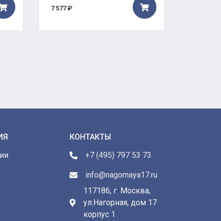
7 577 ₽
28 813 ₽
ИЯ
КОНТАКТЫ
ии
+7 (495) 797 53 73
info@nagornaya17.ru
117186, г. Москва,
ул.Нагорная, дом 17
ы
корпус 1