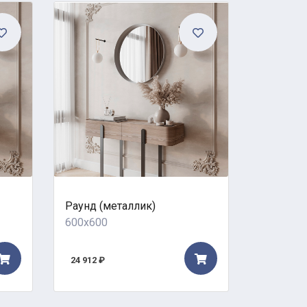
Раунд (металлик)
Нова
600x600
600x600
24 912 ₽
42 622 ₽