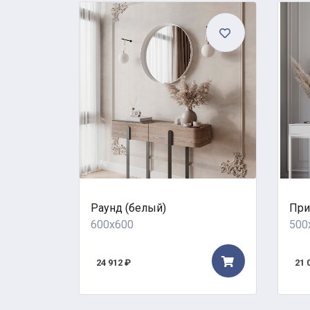
Раунд (белый)
При
600x600
500
24 912 ₽
21 