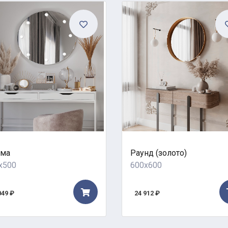
ма
Раунд (золото)
x500
600x600
049 ₽
24 912 ₽