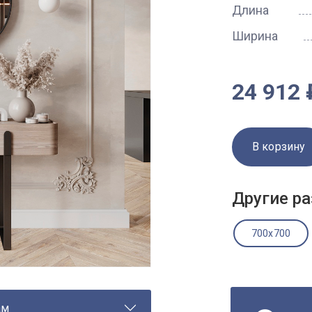
Длина
Ширина
24 912 
В корзину
Другие ра
700x700
ам