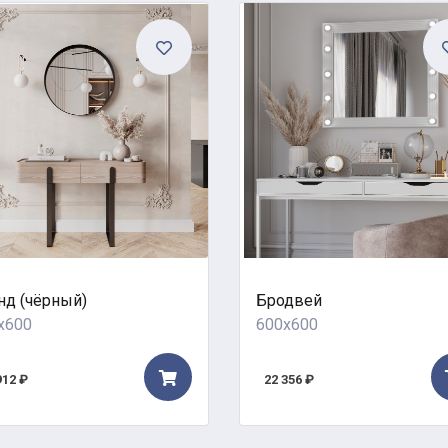
нд (чёрный)
Бродвей
x600
600x600
912 ₽
22 356 ₽