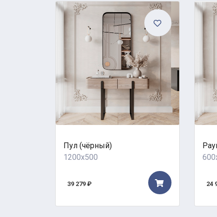
Пул (чёрный)
Рау
1200x500
600
39 279 ₽
24 