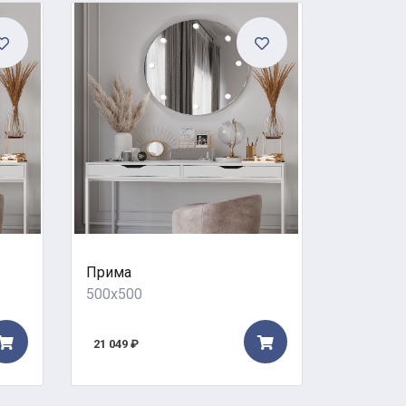
Прима
Вестерн
500x500
600x600
21 049 ₽
21 644 ₽