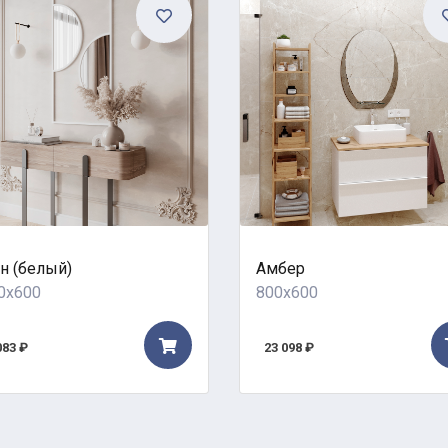
н (белый)
Амбер
0x600
800x600
083 ₽
23 098 ₽