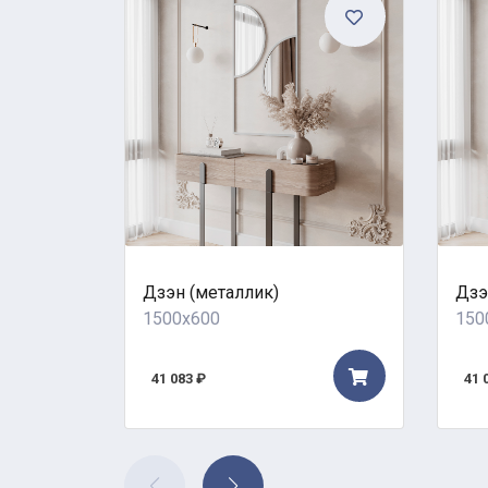
Дзэн (металлик)
Дзэ
1500x600
150
41 083 ₽
41 