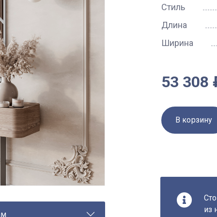
Стиль
Длина
Ширина
53 308 
В корзину
Сто
из 
ам