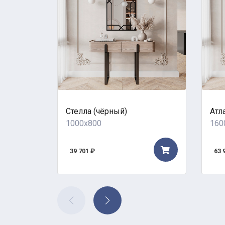
Стелла (чёрный)
Атл
1000x800
160
39 701 ₽
63 