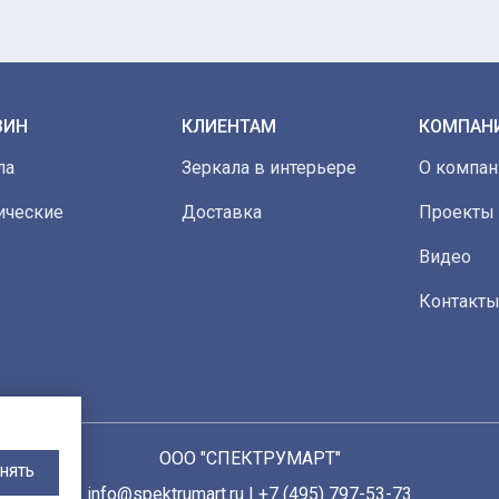
ЗИН
КЛИЕНТАМ
КОМПАН
ла
Зеркала в интерьере
О компан
ические
Доставка
Проекты
Видео
Контакт
ООО "СПЕКТРУМАРТ"
НЯТЬ
info@spektrumart.ru | +7 (495) 797-
5
3-73