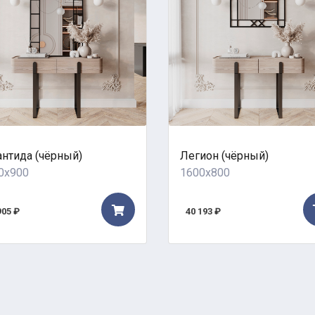
антида (чёрный)
Легион (чёрный)
0x900
1600x800
905 ₽
40 193 ₽