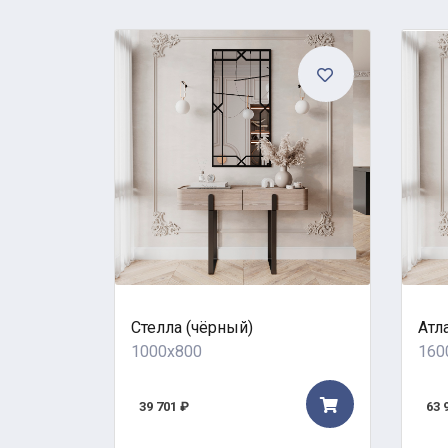
Стелла (чёрный)
Атл
1000x800
160
39 701 ₽
63 