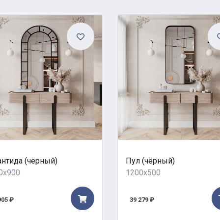
антида (чёрный)
Пул (чёрный)
0x900
1200x500
905 ₽
39 279 ₽