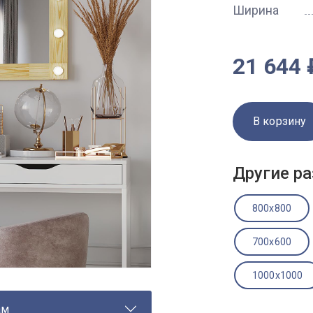
Ширина
21 644 
В корзину
Другие ра
800x800
700x600
1000x1000
ам