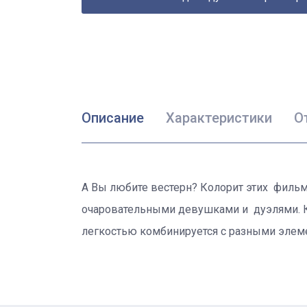
Описание
Характеристики
О
А Вы любите вестерн? Колорит этих филь
очаровательными девушками и дуэлями. Как
легкостью комбинируется с разными элемен