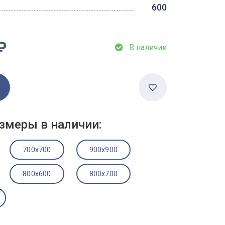
600
₽
В наличии
змеры в наличии:
700x700
900x900
800x600
800x700