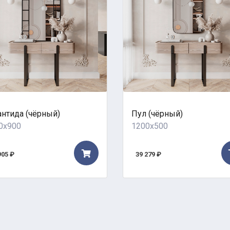
антида (чёрный)
Пул (чёрный)
0x900
1200x500
905 ₽
39 279 ₽