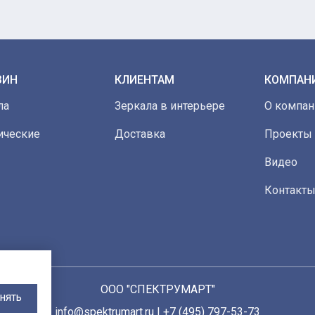
ЗИН
КЛИЕНТАМ
КОМПАН
ла
Зеркала в интерьере
О компан
ические
Доставка
Проекты
Видео
Контакт
ООО "СПЕКТРУМАРТ"
НЯТЬ
info@spektrumart.ru | +7 (495) 797-
5
3-73