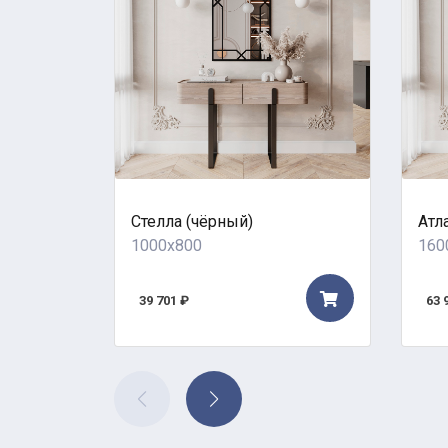
Стелла (чёрный)
Атл
1000x800
160
39 701 ₽
63 