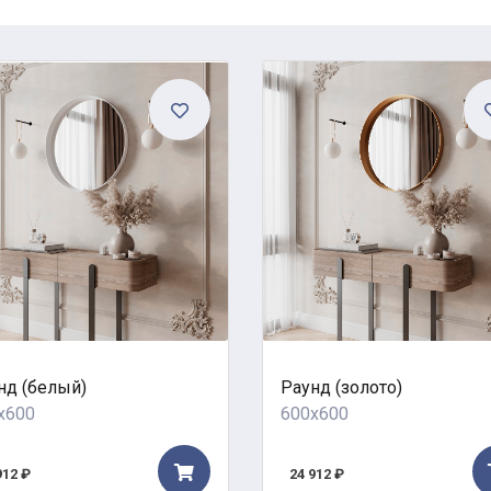
нд (белый)
Раунд (золото)
x600
600x600
912 ₽
24 912 ₽