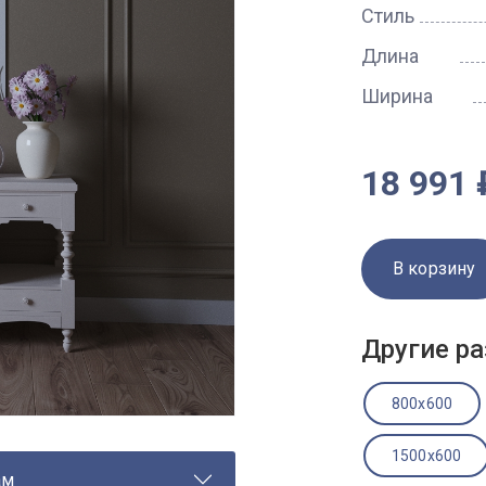
Стиль
Длина
Ширина
18 991 
В корзину
Другие ра
800x600
1500x600
ам