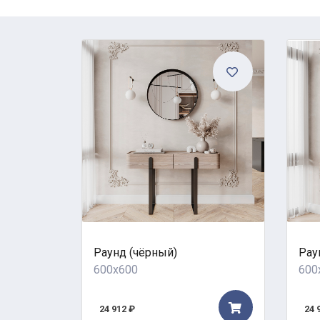
Раунд (чёрный)
Рау
600x600
600
24 912 ₽
24 