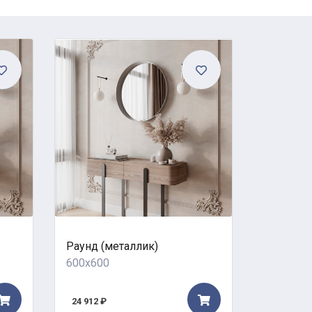
Раунд (металлик)
Сиртаки
600x600
600x600
24 912 ₽
17 894 ₽