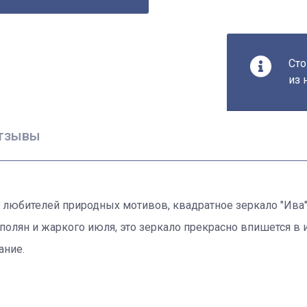
Сто
из 
тзывы
 любителей природных мотивов, квадратное зеркало "Ива"
олян и жаркого июля, это зеркало прекрасно впишется в 
ание.