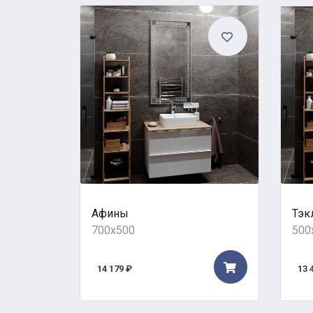
Афины
Тэк
700x500
500
14 179 ₽
13 