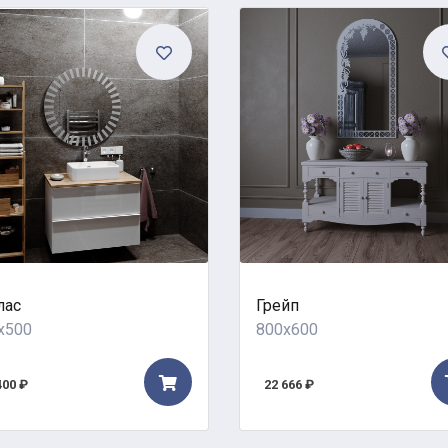
лас
Грейп
x500
800x600
400 ₽
22 666 ₽