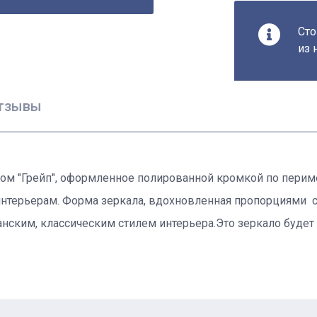
Сто
из 
тзывы
м "Грейп", оформленное полированной кромкой по перимет
нтерьерам. Форма зеркала, вдохновленная пропорциями ст
анским, классическим стилем интерьера.Это зеркало будет 