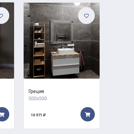
Греция
Сиртаки
500x500
500x500
10 971 ₽
13 400 ₽