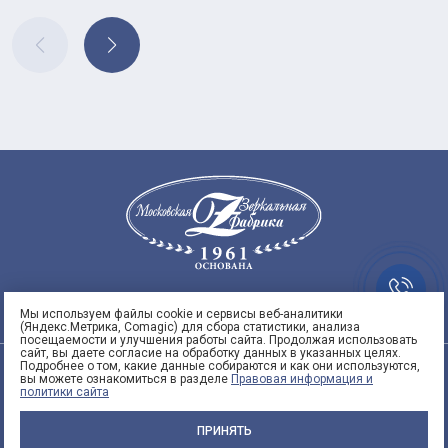
Заказать
8
звонок
95)
Мы используем файлы cookie и сервисы веб-аналитики
(Яндекс.Метрика, Comagic) для сбора статистики, анализа
 53
посещаемости и улучшения работы сайта. Продолжая использовать
сайт, вы даете согласие на обработку данных в указанных целях.
3
Подробнее о том, какие данные собираются и как они используются,
ООО "СПЕКТРУМАРТ"
вы можете ознакомиться в разделе
Правовая информация и
политики сайта
info@spektrumart.ru | +7 (495) 797-
5
3-73
ПРИНЯТЬ
Правовая информация и политики сайта