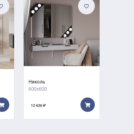
Николь
Бродвей
600x600
600x600
12 636 ₽
22 356 ₽