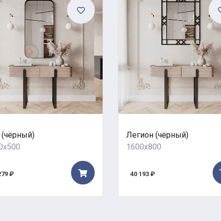
 (чёрный)
Легион (чёрный)
0x500
1600x800
279 ₽
40 193 ₽