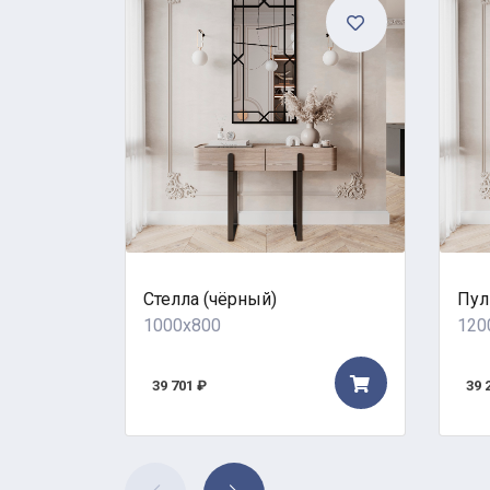
Стелла (чёрный)
Пул
1000x800
120
39 701 ₽
39 