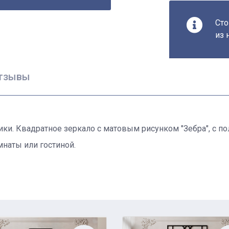
Сто
из 
тзывы
ки. Квадратное зеркало с матовым рисунком "Зебра", с п
наты или гостиной.