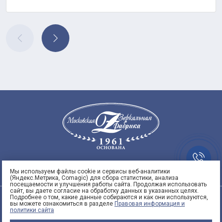
Заказать
8
звонок
95)
Мы используем файлы cookie и сервисы веб-аналитики
(Яндекс.Метрика, Comagic) для сбора статистики, анализа
 53
посещаемости и улучшения работы сайта. Продолжая использовать
сайт, вы даете согласие на обработку данных в указанных целях.
3
Подробнее о том, какие данные собираются и как они используются,
ООО "СПЕКТРУМАРТ"
вы можете ознакомиться в разделе
Правовая информация и
политики сайта
info@spektrumart.ru | +7 (495) 797-
5
3-73